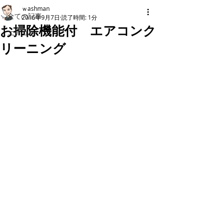
ｗashman
全ての記事
2016年9月7日
読了時間: 1分
お掃除機能付 エアコンク
エアコン
リーニング