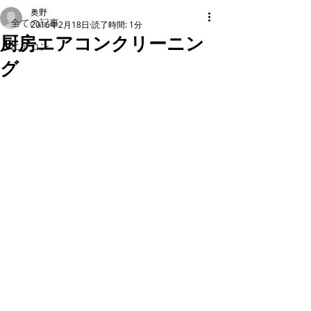
奥野
全ての記事
2016年2月18日
読了時間: 1分
厨房エアコンクリーニン
エアコン
グ