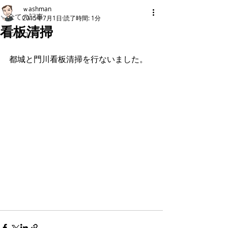
ｗashman
全ての記事
2015年7月1日
読了時間: 1分
看板清掃
エアコン
都城と門川看板清掃を行ないました。 