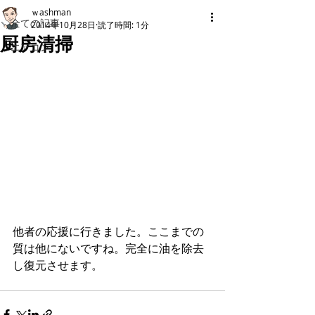
ｗashman
全ての記事
2014年10月28日
読了時間: 1分
厨房清掃
エアコン
他者の応援に行きました。ここまでの
質は他にないですね。完全に油を除去
し復元させます。